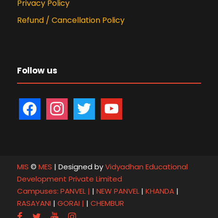
Privacy Policy
Refund / Cancellation Policy
Follow us
f
i
t
y
a
n
w
o
c
s
i
u
e
t
t
t
b
a
t
u
MIS
©
MES
| Designed by
Vidyadhan Educational
o
g
e
b
Development Private Limited
o
r
r
e
Campuses:
PANVEL |
|
NEW PANVEL
|
KHANDA
|
k
a
RASAYANI
|
GORAI |
|
CHEMBUR
m