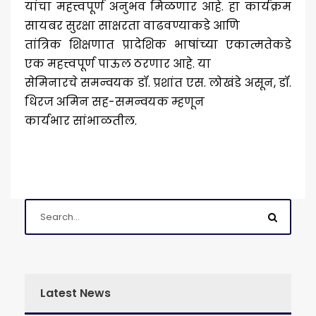
यांचा महत्त्वपूर्ण अनुभव मिळणार आहे. हा कार्यक्रम
सायबर सुरक्षा साक्षरता वाढवण्याकडे आणि
तांत्रिक शिक्षणात प्रादेशिक भाषांच्या एकात्मतेकडे
एक महत्त्वपूर्ण पाऊल ठरणार आहे. या
सेमिनारचे समन्वयक डॉ. प्रशांत एस. लोखंडे असून, डॉ.
धिरज अमिन सह-समन्वयक म्हणून
कार्यभार सांभाळतील.
Latest News